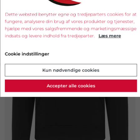
Dette websted benytter egne og tredjeparters cookies for at
fungere, analysere din brug af vores produkter og tjenester,
hjælpe med vores salgsfremmende og marketingsmæssige
indsats og levere indhold fra tredjeparter.
Læs mere
Cookie indstillinger
‹
›
Kun nødvendige cookies
Accepter alle cookies