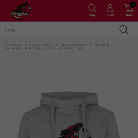
0
Søg
Profil
Kurv
AALBORG PIRATES SHOP
/
BEKLÆDNING
/
HOODIE
/
AALBORG PIRATES LOGO HOODIE, GRÅ