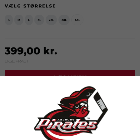
VÆLG STØRRELSE
S
M
L
XL
2XL
3XL
4XL
399,00 kr.
EKSL. FRAGT
LÆG I KURV
RELATEREDE PRODUKTER