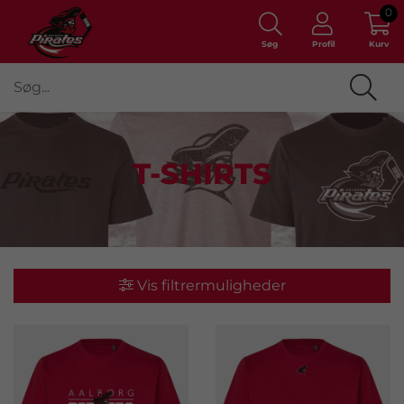
0
Søg
Profil
Kurv
T-SHIRTS
Vis filtrermuligheder