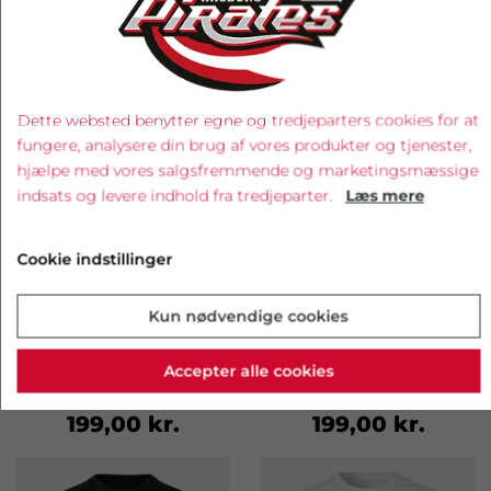
Dette websted benytter egne og tredjeparters cookies for at
fungere, analysere din brug af vores produkter og tjenester,
hjælpe med vores salgsfremmende og marketingsmæssige
indsats og levere indhold fra tredjeparter.
Læs mere
Cookie indstillinger
Kun nødvendige cookies
Aalborg Pirates 2026 t-
Pirates hockey t-shirt,
shirt, hvid, voksen
grå, voksen
Accepter alle cookies
199,00 kr.
199,00 kr.