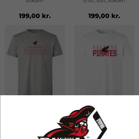
voksen
shirt, sort, voksen
199,00 kr.
199,00 kr.
Aalborg Pirates 2026 t-
Aalborg Pirates icon t-
shirt, grå, voksen
shirt, hvid, voksen
199,00 kr.
205,33 kr.