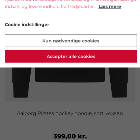
‹
›
indsats og levere indhold fra tredjeparter.
Læs mere
Cookie indstillinger
Kun nødvendige cookies
Accepter alle cookies
Aalborg Pirates hockey hoodie, sort, voksen
399,00 kr.