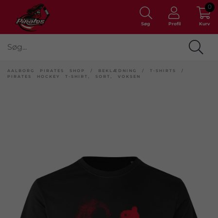
0
Søg
Profil
Kurv
AALBORG PIRATES SHOP
/
BEKLÆDNING
/
T-SHIRTS
/
PIRATES HOCKEY T-SHIRT, SORT, VOKSEN