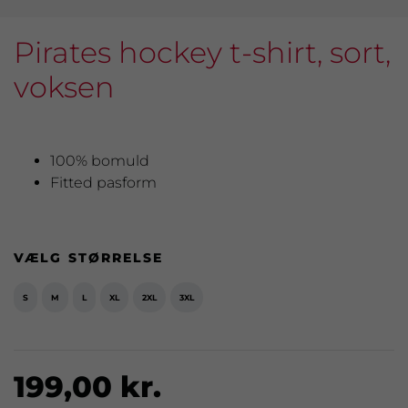
Pirates hockey t-shirt, sort,
voksen
100% bomuld
Fitted pasform
VÆLG STØRRELSE
S
M
L
XL
2XL
3XL
199,00 kr.