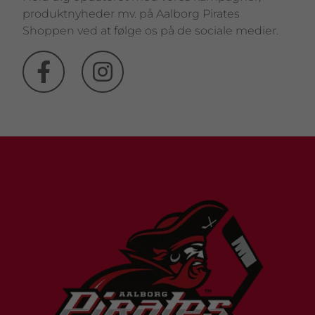
produktnyheder mv. på Aalborg Pirates
Shoppen ved at følge os på de sociale medier.