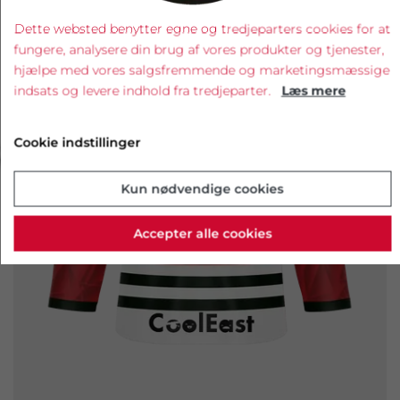
Dette websted benytter egne og tredjeparters cookies for at
fungere, analysere din brug af vores produkter og tjenester,
hjælpe med vores salgsfremmende og marketingsmæssige
indsats og levere indhold fra tredjeparter.
Læs mere
‹
›
Cookie indstillinger
Kun nødvendige cookies
Accepter alle cookies