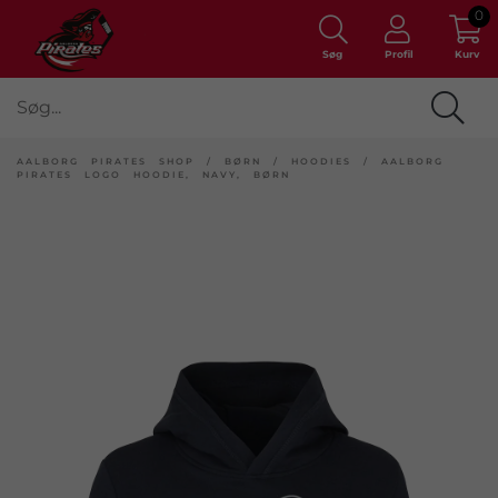
0
Søg
Profil
Kurv
AALBORG PIRATES SHOP
/
BØRN
/
HOODIES
/
AALBORG
PIRATES LOGO HOODIE, NAVY, BØRN