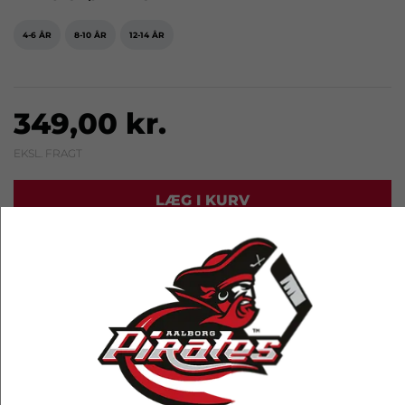
4-6 ÅR
8-10 ÅR
12-14 ÅR
349,00 kr.
EKSL. FRAGT
LÆG I KURV
RELATEREDE PRODUKTER