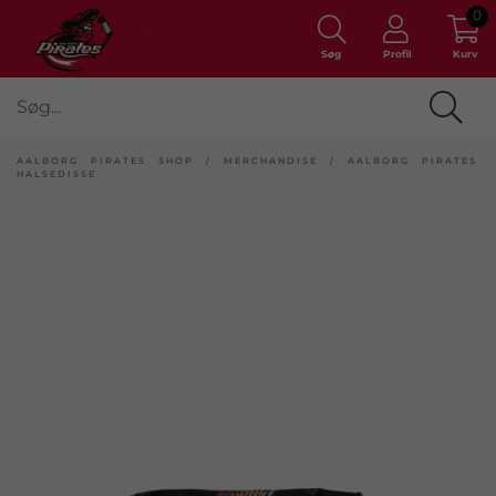
0
Søg
Profil
Kurv
AALBORG PIRATES SHOP
/
MERCHANDISE
/
AALBORG PIRATES
HALSEDISSE