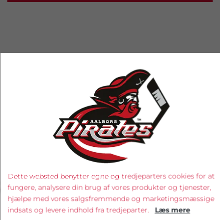
RELATEREDE PRODUKTER
‹
›
Dette websted benytter egne og tredjeparters cookies for at
fungere, analysere din brug af vores produkter og tjenester,
hjælpe med vores salgsfremmende og marketingsmæssige
indsats og levere indhold fra tredjeparter.
Læs mere