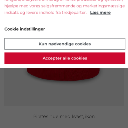
hjælpe med vores salgsfremmende og marketingsmæssige
‹
›
indsats og levere indhold fra tredjeparter.
Læs mere
Cookie indstillinger
Kun nødvendige cookies
Accepter alle cookies
Pirates hue med kvast, ikon