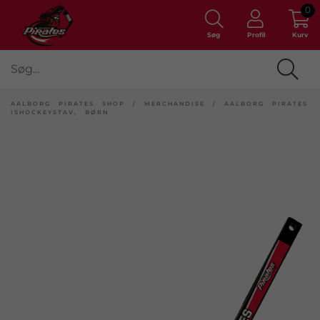
0
Søg
Profil
Kurv
AALBORG PIRATES SHOP
/
MERCHANDISE
/
AALBORG PIRATES
ISHOCKEYSTAV, BØRN