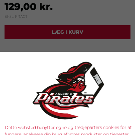
129,00 kr.
EKSL. FRAGT
LÆG I KURV
RELATEREDE PRODUKTER
Dette websted benytter egne og tredjeparters cookies for at
fungere, analysere din brug af vores produkter og tjenester,