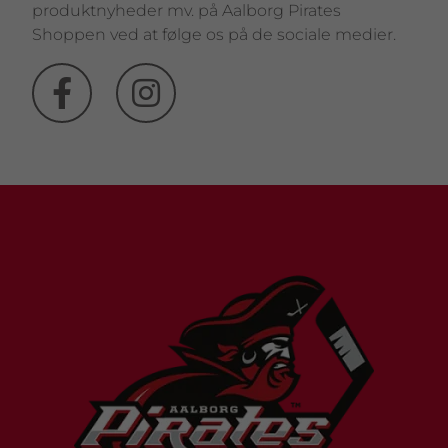
produktnyheder mv. på Aalborg Pirates
Shoppen ved at følge os på de sociale medier.