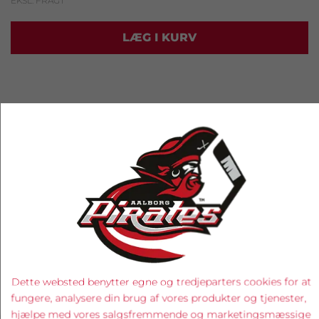
EKSL. FRAGT
LÆG I KURV
RELATEREDE PRODUKTER
Dette websted benytter egne og tredjeparters cookies for at
fungere, analysere din brug af vores produkter og tjenester,
‹
›
hjælpe med vores salgsfremmende og marketingsmæssige