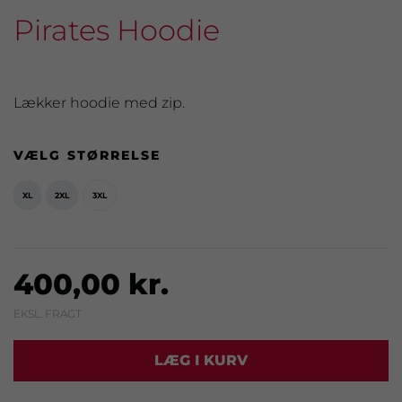
Pirates Hoodie
Lækker hoodie med zip.
VÆLG STØRRELSE
XL
2XL
3XL
400,00 kr.
EKSL. FRAGT
LÆG I KURV