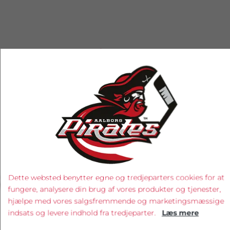
RELATEREDE PRODUKTER
‹
›
Dette websted benytter egne og tredjeparters cookies for at
fungere, analysere din brug af vores produkter og tjenester,
hjælpe med vores salgsfremmende og marketingsmæssige
indsats og levere indhold fra tredjeparter.
Læs mere