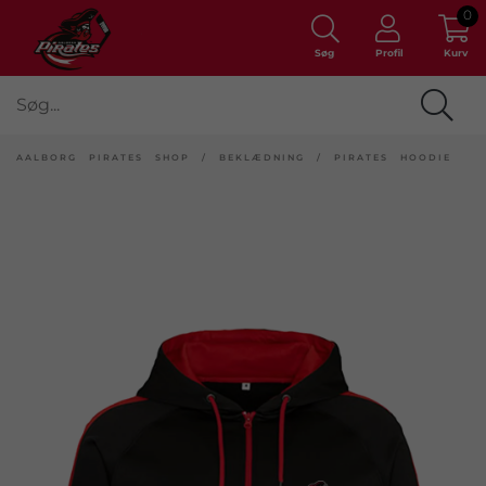
0
Søg
Profil
Kurv
AALBORG PIRATES SHOP
/
BEKLÆDNING
/
PIRATES HOODIE