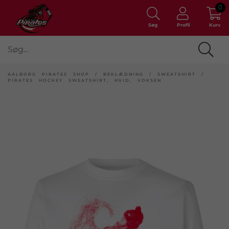
0
Søg
Profil
Kurv
AALBORG PIRATES SHOP
/
BEKLÆDNING
/
SWEATSHIRT
/
PIRATES HOCKEY SWEATSHIRT, HVID, VOKSEN