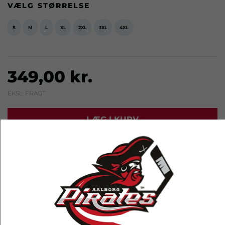
VÆLG STØRRELSE
S
M
L
XL
2XL
3XL
4XL
349,00 kr.
EKSL. FRAGT
LÆG I KURV
RELATEREDE PRODUKTER