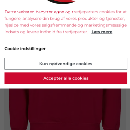
Dette websted benytter egne og tredjeparters cookies for at
fungere, analysere din brug af vores produkter og tjenester,
hjælpe med vores salgsfremmende og marketingsmæssige
indsats og levere indhold fra tredjeparter.
Læs mere
‹
›
Cookie indstillinger
Kun nødvendige cookies
Accepter alle cookies