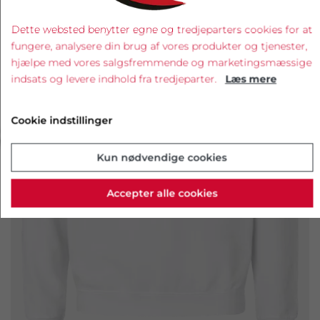
Dette websted benytter egne og tredjeparters cookies for at
fungere, analysere din brug af vores produkter og tjenester,
hjælpe med vores salgsfremmende og marketingsmæssige
indsats og levere indhold fra tredjeparter.
Læs mere
‹
›
Cookie indstillinger
Kun nødvendige cookies
Accepter alle cookies