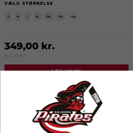
VÆLG STØRRELSE
S
M
L
XL
2XL
3XL
4XL
349,00 kr.
EKSL. FRAGT
LÆG I KURV
RELATEREDE PRODUKTER