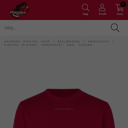
0
Søg
Profil
Kurv
AALBORG PIRATES SHOP
/
BEKLÆDNING
/
SWEATSHIRT
/
PIRATES DISCREET SWEATSHIRT, RØD, VOKSEN